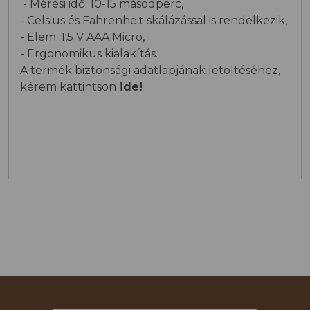
- Mérési idő: 10-15 másodperc,
- Celsius és Fahrenheit skálázással is rendelkezik,
- Elem: 1,5 V AAA Micro,
- Ergonomikus kialakítás.
A termék biztonsági adatlapjának letöltéséhez,
kérem kattintson
ide!