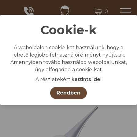
0
Cookie-k
A weboldalon cookie-kat használunk, hogy a
Kezdőlap
lehető legjobb felhasználói élményt nyújtsuk.
/
Összes termék
Amennyiben tovább használod weboldalunkat,
/
Hőmérő TopTemp
úgy elfogadod a cookie-kat.
A részletekért
kattints ide!
Rendben