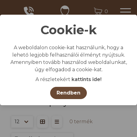
0
Cookie-k
A weboldalon cookie-kat használunk, hogy a
Kezdőlap
lehető legjobb felhasználói élményt nyújtsuk.
/
Összes termék
Amennyiben tovább használod weboldalunkat,
/
MEZŐGAZDASÁGI TERMÉKEK
úgy elfogadod a cookie-kat.
/
Silótakaró ponyvák
A részletekért
kattints ide!
Rendben
Silótakaró ponyvák
0 termék