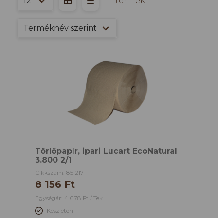
1 termék
Törlőpapír, ipari Lucart EcoNatural
3.800 2/1
Cikkszám: 851217
8 156 Ft
Egységár: 4 078 Ft / Tek
Készleten