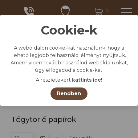
0
Cookie-k
A weboldalon cookie-kat használunk, hogy a
Kezdőlap
lehető legjobb felhasználói élményt nyújtsuk.
/
Összes termék
Amennyiben tovább használod weboldalunkat,
/
HIGIÉNIA, PAPÍRÁRU
úgy elfogadod a cookie-kat.
/
Tőgytörlő papírok
A részletekért
kattints ide!
Kategóriák
Rendben
Tőgytörlő papírok