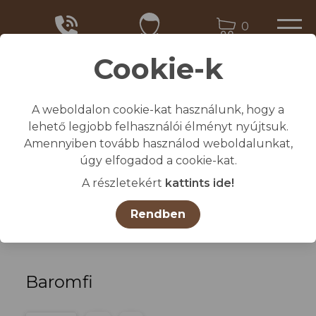
0
Cookie-k
A weboldalon cookie-kat használunk, hogy a
Kezdőlap
lehető legjobb felhasználói élményt nyújtsuk.
/
Összes termék
Amennyiben tovább használod weboldalunkat,
/
ÁLLATTENYÉSZTÉS TARTÁSTECHNOLÓGIA
úgy elfogadod a cookie-kat.
/
Baromfi
A részletekért
kattints ide!
Termékcsoportok
Rendben
Baromfi