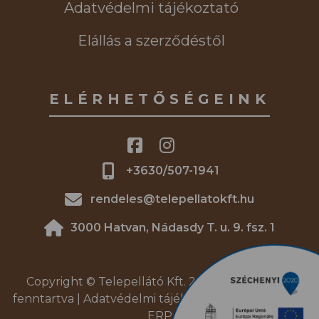
Adatvédelmi tájékoztató
Elállás a szerződéstől
ELÉRHETŐSÉGEINK
+3630/507-1941
rendeles@telepellatokft.hu
3000 Hatvan, Nádasdy T. u. 9. fsz. 1
Copyright © Telepellátó Kft. 2026. | Minden jog
fenntartva |
Adatvédelmi tájékoztató
|
DREAM4SYS
ERP