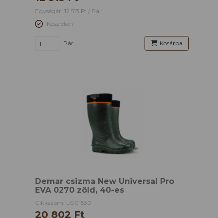
Egységár: 12 513 Ft / Pár
Készleten
Pár
Kosárba
Demar csizma New Universal Pro
EVA 0270 zöld, 40-es
Cikkszám: LG01530
20 802 Ft