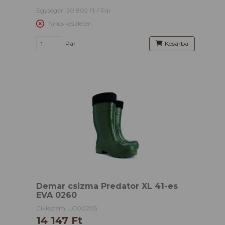
Egységár: 20 802 Ft / Pár
Nincs készleten
Pár
Kosárba
Demar csizma Predator XL 41-es
EVA 0260
Cikkszám: LG00205
14 147 Ft