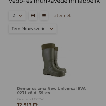
Védő- és munkavédelmi lábbelik
3 termék
Demar csizma New Universal EVA
0271 zöld, 39-es
Cikkszám: LG01245
12 513 Ft