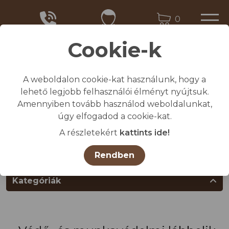
0
Cookie-k
A weboldalon cookie-kat használunk, hogy a
Kezdőlap
lehető legjobb felhasználói élményt nyújtsuk.
/
Összes termék
Amennyiben tovább használod weboldalunkat,
/
MUNKAVÉDELMI TERMÉKEK
úgy elfogadod a cookie-kat.
/
Védő- és munkavédelmi lábbelik
A részletekért
kattints ide!
Termékcsoportok
Rendben
Kategóriák