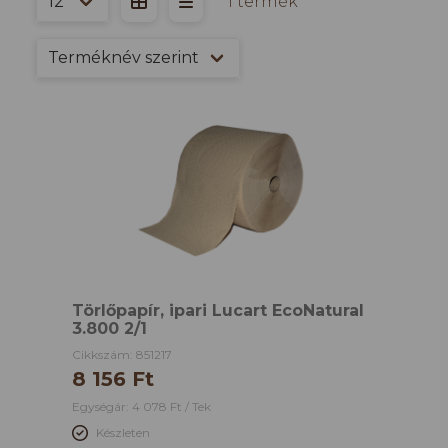
1 termék
Törlőpapír, ipari Lucart EcoNatural
3.800 2/1
Cikkszám: 851217
8 156 Ft
Egységár: 4 078 Ft / Tek
Készleten