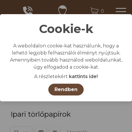
0
Cookie-k
A weboldalon cookie-kat használunk, hogy a
Kezdőlap
lehető legjobb felhasználói élményt nyújtsuk.
/
Összes termék
Amennyiben tovább használod weboldalunkat,
/
HIGIÉNIA, PAPÍRÁRU
úgy elfogadod a cookie-kat.
/
Ipari törlőpapírok
A részletekért
kattints ide!
Kategóriák
Rendben
Ipari törlőpapírok