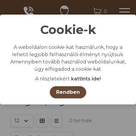
0
Cookie-k
A weboldalon cookie-kat használunk, hogy a
Kezdőlap
lehető legjobb felhasználói élményt nyújtsuk.
/
Összes termék
Amennyiben tovább használod weboldalunkat,
/
HIGIÉNIA, PAPÍRÁRU
úgy elfogadod a cookie-kat.
/
Adagolók, kiegészítők
A részletekért
kattints ide!
Rendben
Adagolók, kiegészítők
0 termék