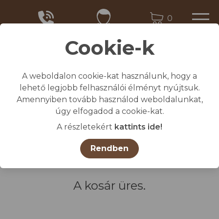
0
Cookie-k
A weboldalon cookie-kat használunk, hogy a
Kezdőlap
lehető legjobb felhasználói élményt nyújtsuk.
/
Kosár összegzés / Megrendelés
Amennyiben tovább használod weboldalunkat,
úgy elfogadod a cookie-kat.
A részletekért
kattints ide!
Rendben
A kosár üres.