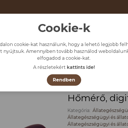
Cookie-k
dalon cookie-kat használunk, hogy a lehető legjobb felh
giénia
Védő-és munkaruházat
Egyéb
t nyújtsuk. Amennyiben tovább használod weboldalunk
elfogadod a cookie-kat.
Kezdőlap
/
Ö
A részletekért
kattints ide!
Rendben
Hőmérő, digitá
Kategória:
Állategészségüg
Állategészségügyi és állat
Állategészségügyi és állat