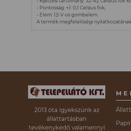
- Kijelzési tartomány: 32-42 Celsius fok k
- Pontosság: +/- 0,1 Celsius fok,
- Elem: 1,5 V-os gombelem.
A termék megfelelőségi nyilatkozatának
ME
Állat
2013 óta igyekszünk az
állattartásban
Papír
tevékenykedő valamennyi