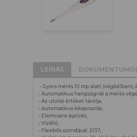
LEÍRÁS
DOKUMENTUMO
- Gyors mérés 10 mp alatt (végbélben), il
- Automatikus hangszignál a mérés végé
- Az utolsó értéket tárolja,
- Automatikus kikapcsolás,
- Elemcsere kijelzés,
- Vízálló,
- Flexibilis szondával: 2137,