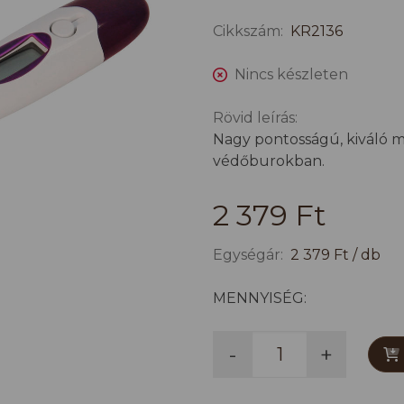
Cikkszám:
KR2136
Nincs készleten
Rövid leírás:
Nagy pontosságú, kiváló mi
védőburokban.
2 379 Ft
Egységár:
2 379 Ft / db
MENNYISÉG:
-
+