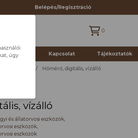
Belépés/Regisztráció
0
asználói
 termékek
Kapcsolat
Tájékoztatók
at, úgy
sszes termék
/
Hőmérő, digitális, vízálló
lis, vízálló
yi és állatorvosi eszközök
,
orvosi eszközök
,
orvosi eszközök