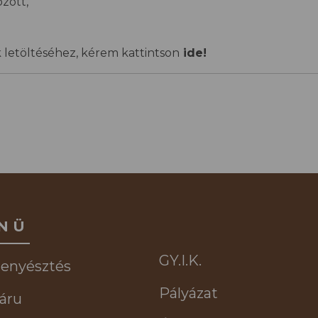
özött,
 letöltéséhez, kérem kattintson
ide!
NÜ
GY.I.K.
tenyésztés
Pályázat
áru