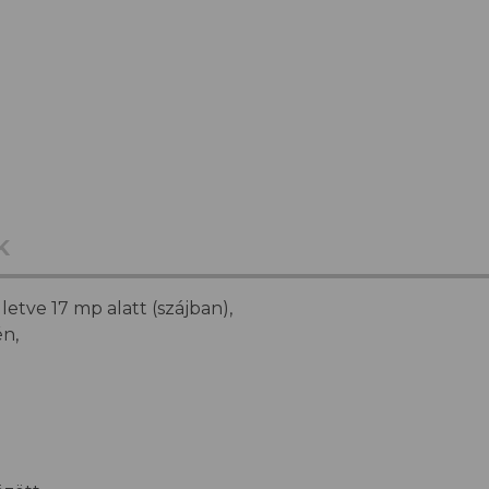
K
letve 17 mp alatt (szájban),
n,