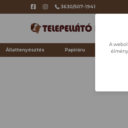
3630/507-1941
A webol
Állattenyésztés
Papíráru
Telep hi
élmény