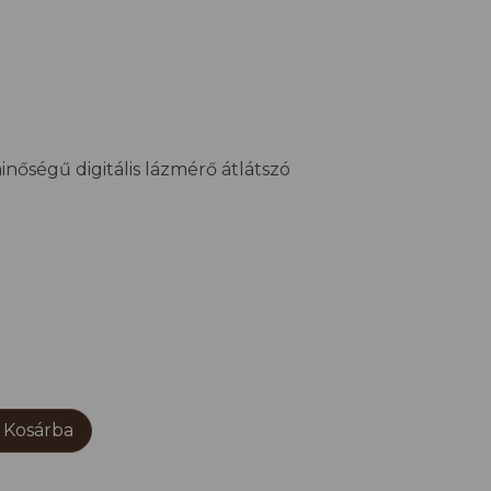
nőségű digitális lázmérő átlátszó
Kosárba