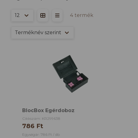
4 termék
BlocBox Egérdoboz
Cikkszám: KR299638
786 Ft
Egységár: 786 Ft / db