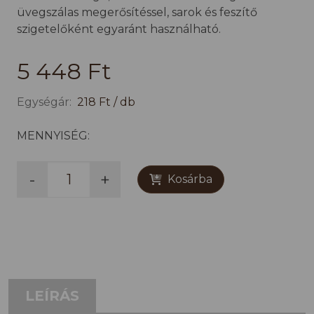
üvegszálas megerősítéssel, sarok és feszítő
szigetelőként egyaránt használható.
5 448 Ft
Egységár:
218 Ft / db
MENNYISÉG:
-
+
Kosárba
LEÍRÁS