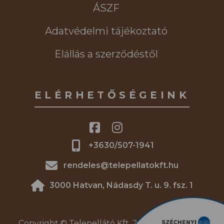
ÁSZF
Adatvédelmi tájékoztató
Elállás a szerződéstől
ELÉRHETŐSÉGEINK
+3630/507-1941
rendeles@telepellatokft.hu
3000 Hatvan, Nádasdy T. u. 9. fsz. 1
Copyright © Telepellátó Kft. 2026. | Minden jog