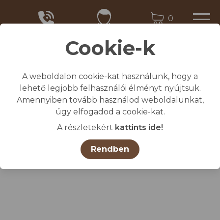
0
Cookie-k
A weboldalon cookie-kat használunk, hogy a
Kezdőlap
lehető legjobb felhasználói élményt nyújtsuk.
/
Összes termék
Amennyiben tovább használod weboldalunkat,
/
Ako sarokszigetelő 25db/cs
úgy elfogadod a cookie-kat.
A részletekért
kattints ide!
Rendben