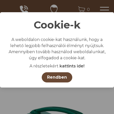
0
Cookie-k
A weboldalon cookie-kat használunk, hogy a
Kezdőlap
lehető legjobb felhasználói élményt nyújtsuk.
/
Összes termék
Amennyiben tovább használod weboldalunkat,
/
AKO Mobil Power A1200
úgy elfogadod a cookie-kat.
A részletekért
kattints ide!
Rendben