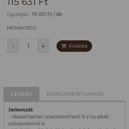
115 631 Ft
Egységár:
115 631 Ft / db
MENNYISÉG:
-
+
Kosárba
LEÍRÁS
DOKUMENTUMOK
Jellemzői:
- Választhatóan üzemeltethető 9 V-os alkáli
szárazelemről is.