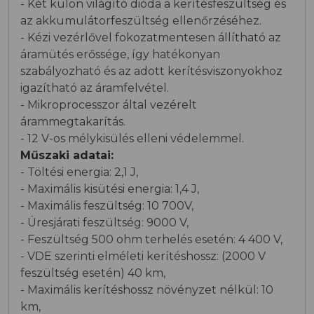
- Két külön világító dióda a kerítésfeszültség és
az akkumulátorfeszültség ellenőrzéséhez.
- Kézi vezérlővel fokozatmentesen állítható az
áramütés erőssége, így hatékonyan
szabályozható és az adott kerítésviszonyokhoz
igazítható az áramfelvétel.
- Mikroprocesszor által vezérelt
árammegtakarítás.
- 12 V-os mélykisülés elleni védelemmel.
Műszaki adatai:
- Töltési energia: 2,1 J,
- Maximális kisütési energia: 1,4 J,
- Maximális feszültség: 10 700V,
- Üresjárati feszültség: 9000 V,
- Feszültség 500 ohm terhelés esetén: 4 400 V,
- VDE szerinti elméleti kerítéshossz: (2000 V
feszültség esetén) 40 km,
- Maximális kerítéshossz növényzet nélkül: 10
km,